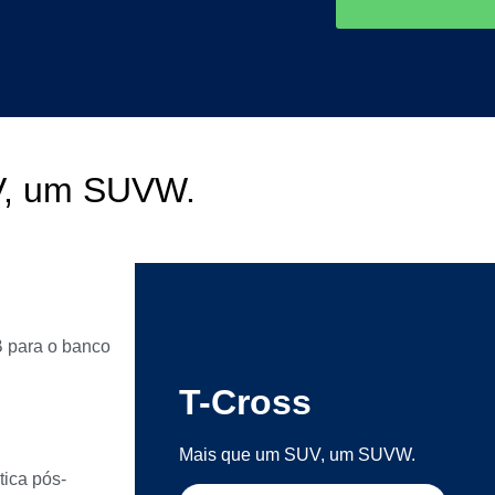
V, um SUVW.
 para o banco
T-Cross
Mais que um SUV, um SUVW.
ica pós-