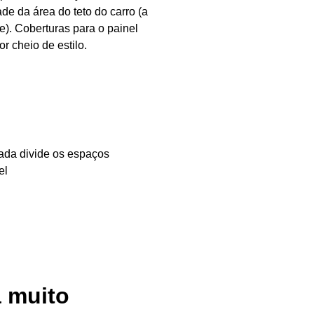
e da área do teto do carro (a
e). Coberturas para o painel
r cheio de estilo.
uada divide os espaços
el
a muito