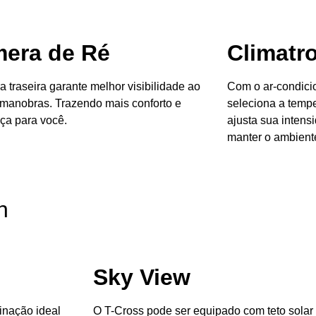
era de Ré
Climatr
 traseira garante melhor visibilidade ao
Com o ar-condicio
r manobras. Trazendo mais conforto e
seleciona a tempe
ça para você.
ajusta sua inten
manter o ambiente
n
Sky View
inação ideal
O T-Cross pode ser equipado com teto solar