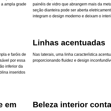
 e a ampla grade
painéis de vidro que abrangem mais da metad
seção dianteira pode ser aberta eletricament
integram o design moderno e deixam o interio
Linhas acentuadas
pla e faróis de
Nas laterais, uma linha característica acent
sável por essa
proporcionando fluidez e design inconfundív
o inferior da
blina inseridos
e em
Beleza interior cont