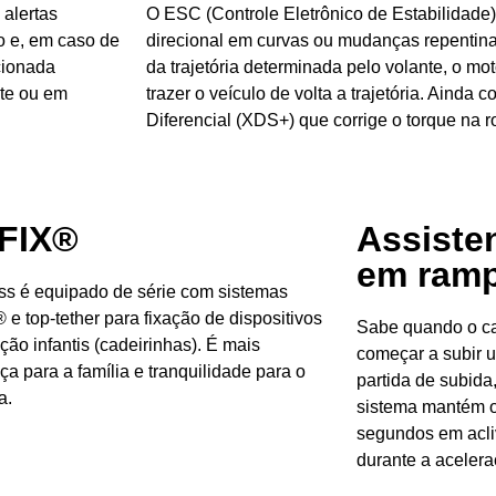
alertas
O ESC (Controle Eletrônico de Estabilidade)
io e, em caso de
direcional em curvas ou mudanças repentinas
cionada
da trajetória determinada pelo volante, o mot
nte ou em
trazer o veículo de volta a trajetória. Ainda
Diferencial (XDS+) que corrige o torque na
FIX®
Assisten
em ram
ss é equipado de série com sistemas
e top-tether para fixação de dispositivos
Sabe quando o car
ção infantis (cadeirinhas). É mais
começar a subir 
a para a família e tranquilidade para o
partida de subida
a.
sistema mantém o 
segundos em acli
durante a acelera